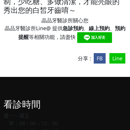
制，少吃糖、多做清潔，才能亮眼的
秀出您的白皙牙齒唷～
晶品牙醫診所關心您
晶品牙醫診所Line@ 提供
急診預約
、
線上預約
、
預約
提醒
等相關功能，請盡快
分享 :
FB
Line
看診時間
週一～週五
早：09：00～12：00